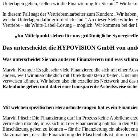
Unterlagen geben, stellen wir die Finanzierung für Sie auf.“ Wir be
In diesem Fall sagt der Vertriebsmitarbeiter zum Kunden: „Wir haben j
welche Unterlagen dafür erforderlich sind.“ An dieser Stelle würden
Vertriebs – als White-Label-Lösung – möglich. Wir kommen bei der
„Im Mittelpunkt stehen für uns größtmögliche Synergieeffe
Das unterscheidet die HYPOVISION GmbH von ande
Was unterscheidet Sie von anderen Finanzierern und was schät
Marvin Krengel: Es gibt sehr viele Finanzierer, die sich mit einer Au
anders, weil wir ausschließlich mit Direktkontakten arbeiten. Uns unt
verweisen können. Wir haben also ein exzellentes Netzwerk und da
Ratenhöhe geben und dabei eine transparente Arbeitsweise sicher
Mit welchen spezifischen Herausforderungen hat es ein Finanzier
Marvin Pitsch: Die Finanzierung darf im Prozess keine Abbrüche erzeu
vermeiden möchte, muss sich mit der Finanzierung nahtlos in den Abl
Einschätzung geben zu können – für die Finanzierung ein absolut ents
klarzumachen, dass die Finanzierung der Flaschenhals ist, durch den d