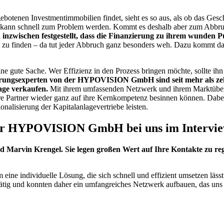
gebotenen Investmentimmobilien findet, sieht es so aus, als ob das Gesch
 kann schnell zum Problem werden. Kommt es deshalb aber zum Abbruch
 inzwischen festgestellt, dass die Finanzierung zu ihrem wunden 
 zu finden – da tut jeder Abbruch ganz besonders weh. Dazu kommt dan
ne gute Sache. Wer Effizienz in den Prozess bringen möchte, sollte ih
erungsexperten von der HYPOVISION GmbH sind seit mehr als zehn
age verkaufen.
Mit ihrem umfassenden Netzwerk und ihrem Marktüberbl
ch ihre Partner wieder ganz auf ihre Kernkompetenz besinnen können.
onalisierung der Kapitalanlagevertriebe leisten.
der HYPOVISION GmbH bei uns im Intervie
Marvin Krengel. Sie legen großen Wert auf Ihre Kontakte zu reg
 individuelle Lösung, die sich schnell und effizient umsetzen lässt.
ätig und konnten daher ein umfangreiches Netzwerk aufbauen, das uns d