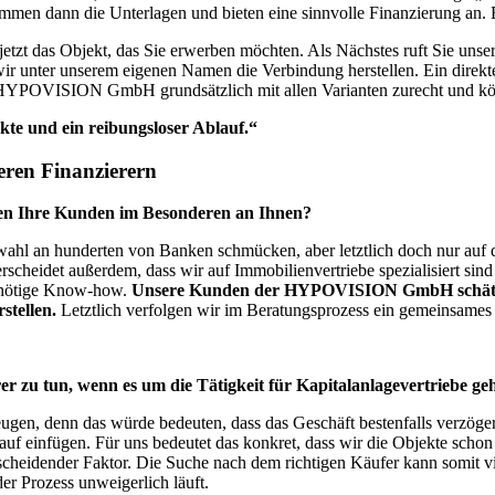
kommen dann die Unterlagen und bieten eine sinnvolle Finanzierung an
etzt das Objekt, das Sie erwerben möchten. Als Nächstes ruft Sie unser
 wir unter unserem eigenen Namen die Verbindung herstellen.
Ein direk
 HYPOVISION GmbH grundsätzlich mit allen Varianten zurecht und kö
kte und ein reibungsloser Ablauf.“
ren Finanzierern
zen Ihre Kunden im Besonderen an Ihnen?
swahl an hunderten von Banken schmücken, aber letztlich doch nur auf d
erscheidet außerdem, dass wir auf Immobilienvertriebe spezialisiert si
s nötige Know-how.
Unsere Kunden der HYPOVISION GmbH schätzen,
stellen.
Letztlich verfolgen wir im Beratungsprozess ein gemeinsames Zi
er zu tun, wenn es um die Tätigkeit für Kapitalanlagevertriebe ge
gen, denn das würde bedeuten, dass das Geschäft bestenfalls verzögert 
auf einfügen. Für uns bedeutet das konkret, dass wir die Objekte scho
cheidender Faktor. Die Suche nach dem richtigen Käufer kann somit viel 
er Prozess unweigerlich läuft.