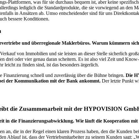
ngs-Plattformen, was für sie durchaus bequem ist, aber keine spezifisch
allerdings lediglich die Standardprodukte, die sie vorwiegend an den
stenfalls in Ansätzen ab. Umso entscheidender sind für uns Direktkon
auch bessere Konditionen.
n
rtriebe und überregionale Maklerbüros. Warum kümmern sich di
Verkauf von Immobilien und sie leisten an dieser Stelle sicherlich großa
 drei oder vier genau daran scheitern. Es ist also viel Zeit und Know
r leicht zu finden sind, ist das besonders ärgerlich.
ie Finanzierung schnell und zuverlässig über die Bühne bringen.
Die H
s bei der Kommunikation mit der Bank ankommt.
Der letzte Punkt wi
chreibt die Zusammenarbeit mit der HYPOVISION Gmb
rheit in die Finanzierungsabwicklung. Wie läuft die Kooperatio
n an, die in der Regel einen klaren Prozess haben, den die Kunden b
den Ablauf ist, dass der Vertriebsmitarbeiter zu seinem Kunden sagt: „