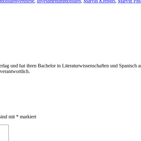
mobilienvertriebe
,
Investmentimmobilien
,
Marvin Krengel
,
Marvin Pit
g und hat ihren Bachelor in Literaturwissenschaften und Spanisch an 
verantwortlich.
sind mit
*
markiert