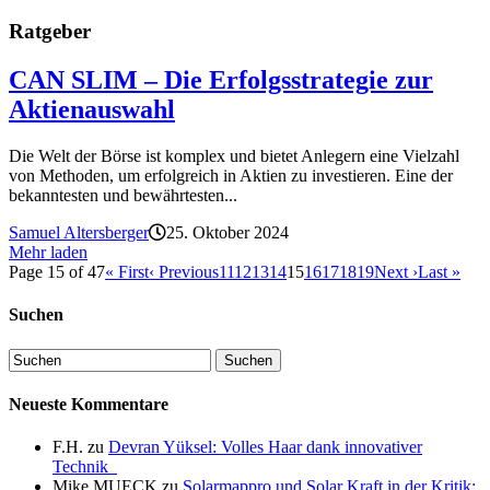
Ratgeber
CAN SLIM – Die Erfolgsstrategie zur
Aktienauswahl
Die Welt der Börse ist komplex und bietet Anlegern eine Vielzahl
von Methoden, um erfolgreich in Aktien zu investieren. Eine der
bekanntesten und bewährtesten...
Samuel Altersberger
25. Oktober 2024
Mehr laden
Page 15 of 47
« First
‹ Previous
11
12
13
14
15
16
17
18
19
Next ›
Last »
Suchen
Neueste Kommentare
F.H.
zu
Devran Yüksel: Volles Haar dank innovativer
Technik
Mike MUECK
zu
Solarmappro und Solar Kraft in der Kritik: